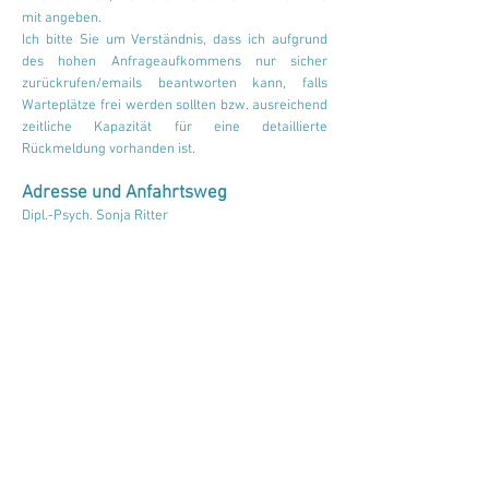
mit angeben.
Ich bitte Sie um Verständnis
, dass ich aufgrund
des hohen Anfrageaufkommens nur sicher
zurückrufen/emails beantworten kann, falls
Warteplätze frei werden sollten bzw. ausreichend
zeitliche Kapazität für eine detaillierte
Rückmeldung vorhanden ist.
Adresse un
d Anfahrtsweg
Dipl.-Psych. Sonja Ritter
Obere Hauptstr. 1
85354 Freising
Meine Praxis befindet sich im Zentrum der
Innenstadt Freisings in unmittelbarer Nähe zum
Marienplatz/Rathaus Freising und ist vom
Bahnhof aus fußläufig in ca. 10 min oder mit den
Buslienen 620, 622 und 630 zu erreichen. Der
Praxiseingang befindet sich direkt gegenüber der
Bushaltestelle Marienplatz.
Sollten sie mit dem Auto kommen, empfiehlt es
sich auf den Parkplätzen der Kammergasse oder